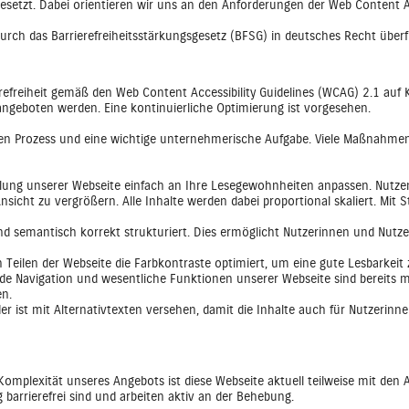
esetzt. Dabei orientieren wir uns an den Anforderungen der Web Content Ac
durch das Barrierefreiheitsstärkungsgesetz (BFSG) in deutsches Recht über
erefreiheit gemäß den Web Content Accessibility Guidelines (WCAG) 2.1 auf
 angeboten werden. Eine kontinuierliche Optimierung ist vorgesehen.
fenden Prozess und eine wichtige unternehmerische Aufgabe. Viele Maßnahme
lung unserer Webseite einfach an Ihre Lesegewohnheiten anpassen. Nutzen
cht zu vergrößern. Alle Inhalte werden dabei proportional skaliert. Mit 
und semantisch korrekt strukturiert. Dies ermöglicht Nutzerinnen und Nutz
n Teilen der Webseite die Farbkontraste optimiert, um eine gute Lesbarkeit 
e Navigation und wesentliche Funktionen unserer Webseite sind bereits mit
en.
der ist mit Alternativtexten versehen, damit die Inhalte auch für Nutzerinn
omplexität unseres Angebots ist diese Webseite aktuell teilweise mit den 
 barrierefrei sind und arbeiten aktiv an der Behebung.