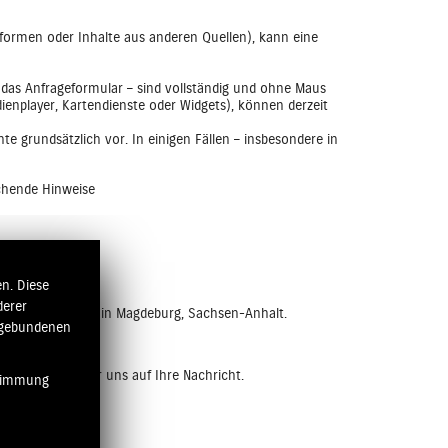
ttformen oder Inhalte aus anderen Quellen), kann eine
e das Anfrageformular – sind vollständig und ohne Maus
ienplayer, Kartendienste oder Widgets), können derzeit
e grundsätzlich vor. In einigen Fällen – insbesondere in
echende Hinweise
n. Diese
derer
ienstleistungen“ in Magdeburg, Sachsen-Anhalt.
ngebundenen
haben, freuen wir uns auf Ihre Nachricht.
stimmung