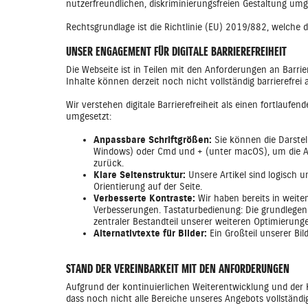
nutzerfreundlichen, diskriminierungsfreien Gestaltung umg
Rechtsgrundlage ist die Richtlinie (EU) 2019/882, welche 
UNSER ENGAGEMENT FÜR DIGITALE BARRIEREFREIHEIT
Die Webseite ist in Teilen mit den Anforderungen an Barri
Inhalte können derzeit noch nicht vollständig barrierefrei
Wir verstehen digitale Barrierefreiheit als einen fortlau
umgesetzt:
Anpassbare Schriftgrößen:
Sie können die Darstel
Windows) oder Cmd und + (unter macOS), um die Ansi
zurück.
Klare Seitenstruktur:
Unsere Artikel sind logisch 
Orientierung auf der Seite.
Verbesserte Kontraste:
Wir haben bereits in weite
Verbesserungen. Tastaturbedienung: Die grundlegend
zentraler Bestandteil unserer weiteren Optimierung
Alternativtexte für Bilder:
Ein Großteil unserer Bil
STAND DER VEREINBARKEIT MIT DEN ANFORDERUNGEN
Aufgrund der kontinuierlichen Weiterentwicklung und der K
dass noch nicht alle Bereiche unseres Angebots vollständig