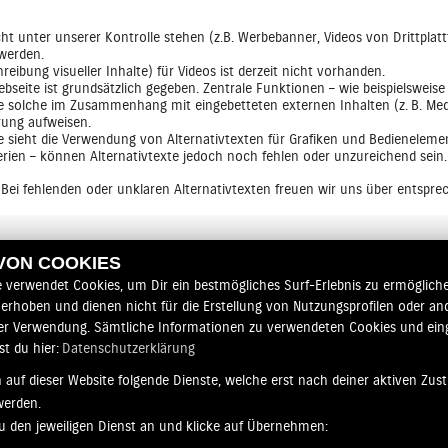
nicht unter unserer Kontrolle stehen (z.B. Werbebanner, Videos von Drittpla
 werden.
reibung visueller Inhalte) für Videos ist derzeit nicht vorhanden.
bseite ist grundsätzlich gegeben. Zentrale Funktionen – wie beispielsweis
re solche im Zusammenhang mit eingebetteten externen Inhalten (z. B. Med
rung aufweisen.
e sieht die Verwendung von Alternativtexten für Grafiken und Bedienelement
lerien – können Alternativtexte jedoch noch fehlen oder unzureichend sein.
. Bei fehlenden oder unklaren Alternativtexten freuen wir uns über entspr
ernen Selbstbewertung erstellt und wird regelmäßig aktualisiert.
 VON COOKIES
e verwendet Cookies, um Dir ein bestmögliches Surf-Erlebnis zu ermögliche
erhoben und dienen nicht für die Erstellung von Nutzungsprofilen oder an
erwachungsstelle der Länder für die Barrierefreiheit von Produkten und D
er Verwendung. Sämtliche Informationen zu verwendeten Cookies und ei
st du hier:
Datenschutzerklärung
nserer Seite auffallen oder Sie Fragen zur Umsetzung der Barrierefreiheit 
 auf dieser Website folgende Dienste, welche erst nach deiner aktiven Zu
werden.
zu den jeweiligen Dienst an und klicke auf Übernehmen: