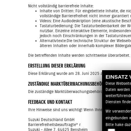
Nicht vollständig barrierefreie Inhalte:
Inhalte von Dritten: Für eingebettete Inhalte, die 
vollständige Barrierefreiheit nicht immer garantiert
Videos: Eine Audiodeskription (eine akustische Besch
Tastaturbedienung: Die Tastaturbedienbarkeit der We
nutzbar. Einzelne interaktive Elemente, insbesonde
jedoch noch Einschränkungen in der Tastatursteue
Alternativtexte:Die technische Struktur der Webseit
älteren Inhalten oder innerhalb komplexer Bilderga
Die betreffenden Inhalte werden schrittweise überarbeitet
ERSTELLUNG DIESER ERKLÄRUNG
Diese Erklärung wurde am 28. Juni 2025 auf Basis einer int
EINSATZ
Diese Webseit
ZUSTÄNDIGE MARKTÜBERWACHUNGSBEHÖRDE
Daten werden 
Die zuständige Marktüberwachungsbehörde ist die „Marktüb
weiterführend
FEEDBACK UND KONTAKT
Diensten finde
Ihre Hinweise sind uns wichtig! Wenn Ihnen Barrieren auf u
Wir verwenden
eingebunden 
Suzuki Deutschland GmbH
Bitte hake da
Barrierefreiheitsbeauftragte* r
Suzuki - Allee 7, 64625 Bensheim